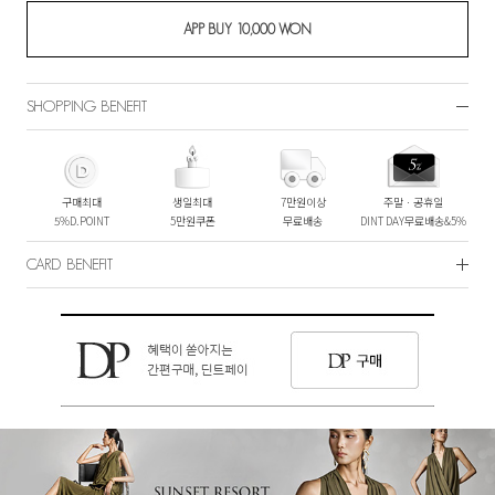
SHOPPING BENEFIT
구매최대
생일최대
7만원이상
주말ㆍ공휴일
5%D.POINT
5만원쿠폰
무료배송
DINT DAY무료배송&5%
CARD BENEFIT