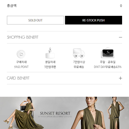
총금액
0
SHOPPING BENEFIT
구매최대
생일최대
7만원이상
주말ㆍ공휴일
5%D.POINT
5만원쿠폰
무료배송
DINT DAY무료배송&5%
CARD BENEFIT