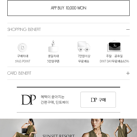
SHOPPING BENEFIT
구매최대
생일최대
7만원이상
주말ㆍ공휴일
5%D.POINT
5만원쿠폰
무료배송
DINT DAY무료배송&5%
CARD BENEFIT