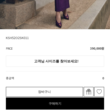
KSH52O2SK011
390,000
원
PRICE
총금액
0
장바구니
구매하기