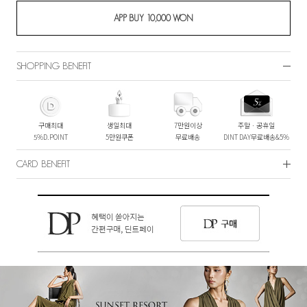
SHOPPING BENEFIT
구매최대
생일최대
7만원이상
주말ㆍ공휴일
5%D.POINT
5만원쿠폰
무료배송
DINT DAY무료배송&5%
CARD BENEFIT