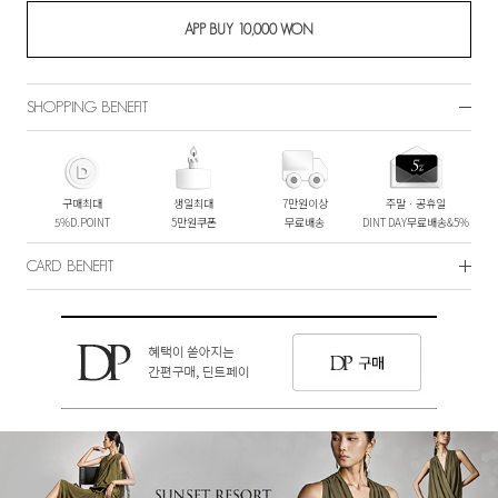
SHOPPING BENEFIT
구매최대
생일최대
7만원이상
주말ㆍ공휴일
5%D.POINT
5만원쿠폰
무료배송
DINT DAY무료배송&5%
CARD BENEFIT