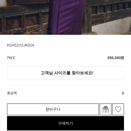
KSH52O2JK014
890,000
원
PRICE
총금액
0
장바구니
구매하기