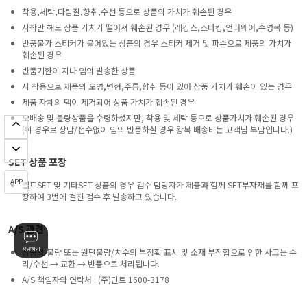
착용,세탁,다림질,향취,수선 등으로 상품의 가치가 훼손된 경우
시착만 해도 상품 가치가 떨어져 훼손된 경우 (레깅스,스타킹,언더웨어,수영복 등)
반품불가 스티커가 붙어있는 상품의 경우 스티커 제거 및 파손으로 제품의 가치가
훼손된 경우
반품기한이 지나 임의 발송한 상품
시 착용으로 제품의 오염,변형,주름,향취 등이 있어 상품 가치가 훼손이 있는 경우
제품 자체의 택이 제거되어 상품 가치가 훼손된 경우
오배송 및 불량상품을 수령하셨지만, 착용 및 세탁 등으로 상품가치가 훼손된 경우
(위 경우로 상담/접수없이 임의 반품하실 경우 왕복 배송비는 고객님 부담입니다.)
SET 상품 포장
APP
벨트SET 및 기타SET 상품의 경우 검수 담당자가 제품과 함께 SET부자재를 함께 포
장하여 3번에 걸친 검수 후 발송하고 있습니다.
A/S 관련
상품의 불량 또는 원단불량/치수의 부정확 표시 및 소재 부적합으로 인한 사고는 수
리/수선 → 교환 → 반품으로 처리됩니다.
A/S 책임자와 연락처 : (주)딘트 1600-3178