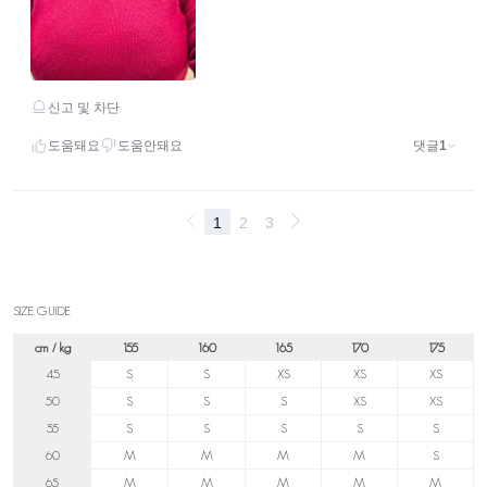
SIZE GUIDE
cm / kg
155
160
165
170
175
45
S
S
XS
XS
XS
50
S
S
S
XS
XS
55
S
S
S
S
S
60
M
M
M
M
S
65
M
M
M
M
M