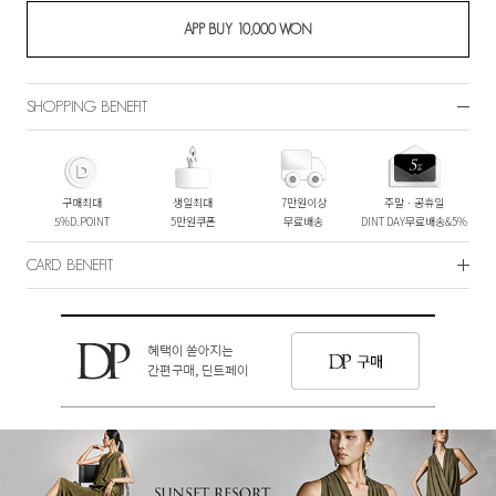
SHOPPING BENEFIT
구매최대
생일최대
7만원이상
주말ㆍ공휴일
5%D.POINT
5만원쿠폰
무료배송
DINT DAY무료배송&5%
CARD BENEFIT