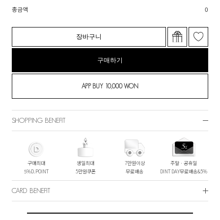
총금액
0
장바구니
구매하기
SHOPPING BENEFIT
구매최대
생일최대
7만원이상
주말ㆍ공휴일
5%D.POINT
5만원쿠폰
무료배송
DINT DAY무료배송&5%
CARD BENEFIT