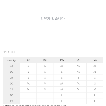
SIZE GUIDE
cm / kg
155
160
165
170
175
45
S
S
XS
XS
XS
50
S
S
S
XS
XS
55
S
S
S
S
S
60
M
M
M
M
S
65
M
M
M
M
M
70
L
L
L
L
L
75
L
L
L
L
L