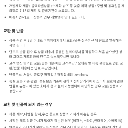
개별제작 제품/ 블랙라벨상품 /수제화 슈즈 등 맞춤 제작 상품 : 주말 및 공휴일을 제
외하고 7-15일 제작 및 준비기간이 소요됩니다.
배송지연/리오더 상품의 경우 개별연락 안내 드립니다.
교환 및 반품
상품 수령 후 7일 이내로 마이페이지에서 교환/반품 접수하신 뒤 딘트로 발송해주
시면 됩니다.
딘트로 반품 접수 후 상품 배송시 동봉된 철회요청서를 작성하고 처음 받으셨던 상
태 그대로 재포장하여 딘트로 송부해주시면 됩니다.
고객 변심에 의한 교환/반품 배송비는 고객부담 / 오배송 및 제품 불량으로 인한 교
환/반품 배송비는 딘트 부담입니다.
반품주소: 서울시 종로구 평창길 2 평창집배점 trenshow
품질 보증 기준 관련 : 품질보증 기준에 관하여 전자상거래에서 소비자 보호에 관한
법률로 규정되어 있는 소비자 청약 철회 가능범위에 해당하는 경우 교환/반품이 가
능합니다.
교환 및 반품이 되지 않는 경우
착용,세탁,다림질,향취,수선 등으로 상품의 가치가 훼손된 경우
시착만 해도 상품 가치가 떨어져 훼손된 경우 (레깅스,스타킹,언더웨어,수영복 등)
반품불가 스티커가 붙어있는 상품의 경우 스티커 제거 및 파손으로 제품의 가치가