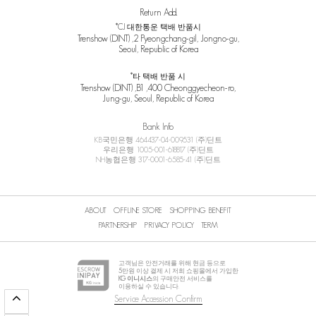
Return Add.
*CJ 대한통운 택배 반품시
Trenshow (DINT) ,2 Pyeongchang-gil, Jongno-gu,
Seoul, Republic of Korea
*타 택배 반품 시
Trenshow (DINT) ,B1 ,400 Cheonggyecheon-ro,
Jung-gu, Seoul, Republic of Korea
Bank Info
KB국민은행 464437-04-009531 (주)딘트
우리은행 1005-001-618817 (주)딘트
NH농협은행 317-0001-6585-41 (주)딘트
ABOUT
OFFLINE STORE
SHOPPING BENEFIT
PARTNERSHIP
PRIVACY POLICY
TERM
고객님은 안전거래를 위해 현금 등으로
5
만원 이상 결제 시 저희 쇼핑몰에서 가입한
KG 이니시스
의 구매안전 서비스를
이용하실 수 있습니다.
Service Accession Confirm