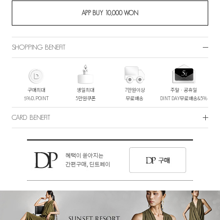
SHOPPING BENEFIT
구매최대
생일최대
7만원이상
주말ㆍ공휴일
5%D.POINT
5만원쿠폰
무료배송
DINT DAY무료배송&5%
CARD BENEFIT