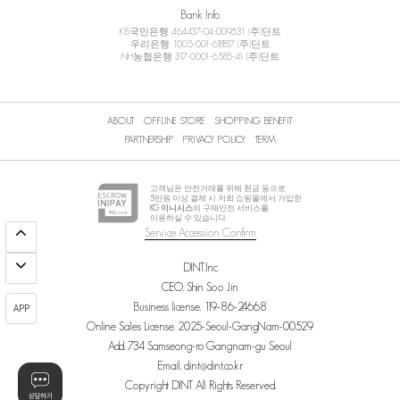
Bank Info
KB국민은행 464437-04-009531 (주)딘트
우리은행 1005-001-618817 (주)딘트
NH농협은행 317-0001-6585-41 (주)딘트
ABOUT
OFFLINE STORE
SHOPPING BENEFIT
PARTNERSHIP
PRIVACY POLICY
TERM
고객님은 안전거래를 위해 현금 등으로
5
만원 이상 결제 시 저희 쇼핑몰에서 가입한
KG 이니시스
의 구매안전 서비스를
이용하실 수 있습니다.
Service Accession Confirm
DINT.Inc
CEO. Shin Soo Jin
Business license. 119-86-24668
APP
Online Sales License. 2025-Seoul-GangNam-00529
Add. 734 Samseong-ro Gangnam-gu Seoul
Email. dint@dint.co.kr
Copyright DINT All Rights Reserved.