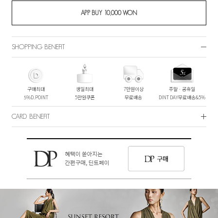
SHOPPING BENEFIT
구매최대
생일최대
7만원이상
주말ㆍ공휴일
5%D.POINT
5만원쿠폰
무료배송
DINT DAY무료배송&5%
CARD BENEFIT