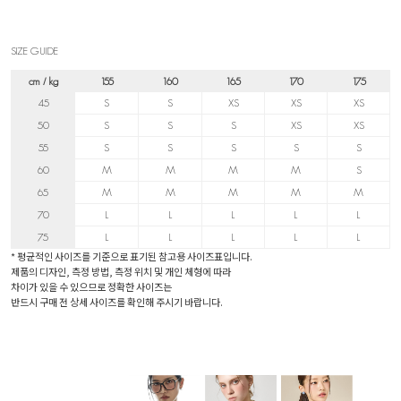
SIZE GUIDE
cm / kg
155
160
165
170
175
45
S
S
XS
XS
XS
50
S
S
S
XS
XS
55
S
S
S
S
S
60
M
M
M
M
S
65
M
M
M
M
M
70
L
L
L
L
L
75
L
L
L
L
L
* 평균적인 사이즈를 기준으로 표기된 참고용 사이즈표입니다.
제품의 디자인, 측정 방법, 측정 위치 및 개인 체형에 따라
차이가 있을 수 있으므로 정확한 사이즈는
반드시 구매 전 상세 사이즈를 확인해 주시기 바랍니다.