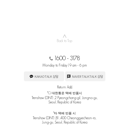
∧
Back to Top
1600 - 3178
Monday to Friday | 9 am - 6 pm
KAKAOTALK 상담
NAVER TALKTALK 상담
Return Add.
*CJ 대한통운 택배 반품시
Trenshow (DINT) ,2 Pyeongchang-gil, Jongno-gu,
Seoul, Republic of Korea
*타 택배 반품 시
Trenshow (DINT) ,B1 ,400 Cheonggyecheon-ro,
Jung-gu, Seoul, Republic of Korea