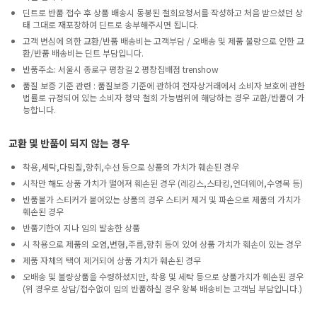
딘트로 반품 접수 후 상품 배송시 동봉된 철회요청서를 작성하고 처음 받으셨던 상
태 그대로 재포장하여 딘트로 송부해주시면 됩니다.
고객 변심에 의한 교환/반품 배송비는 고객부담 / 오배송 및 제품 불량으로 인한 교
환/반품 배송비는 딘트 부담입니다.
반품주소: 서울시 종로구 평창길 2 평창집배점 trenshow
품질 보증 기준 관련 : 품질보증 기준에 관하여 전자상거래에서 소비자 보호에 관한
법률로 규정되어 있는 소비자 청약 철회 가능범위에 해당하는 경우 교환/반품이 가
능합니다.
교환 및 반품이 되지 않는 경우
착용,세탁,다림질,향취,수선 등으로 상품의 가치가 훼손된 경우
시착만 해도 상품 가치가 떨어져 훼손된 경우 (레깅스,스타킹,언더웨어,수영복 등)
반품불가 스티커가 붙어있는 상품의 경우 스티커 제거 및 파손으로 제품의 가치가
훼손된 경우
반품기한이 지나 임의 발송한 상품
시 착용으로 제품의 오염,변형,주름,향취 등이 있어 상품 가치가 훼손이 있는 경우
제품 자체의 택이 제거되어 상품 가치가 훼손된 경우
오배송 및 불량상품을 수령하셨지만, 착용 및 세탁 등으로 상품가치가 훼손된 경우
(위 경우로 상담/접수없이 임의 반품하실 경우 왕복 배송비는 고객님 부담입니다.)