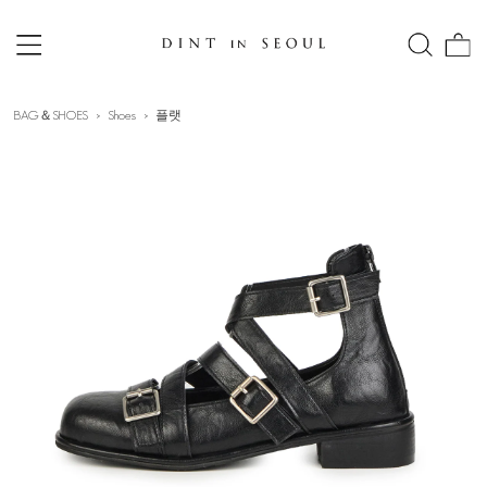
BAG＆SHOES
Shoes
플랫