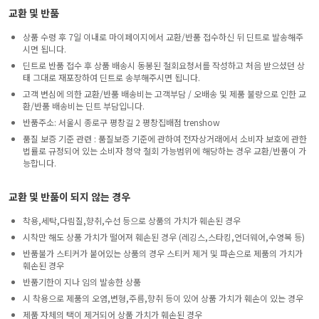
교환 및 반품
상품 수령 후 7일 이내로 마이페이지에서 교환/반품 접수하신 뒤 딘트로 발송해주
시면 됩니다.
딘트로 반품 접수 후 상품 배송시 동봉된 철회요청서를 작성하고 처음 받으셨던 상
태 그대로 재포장하여 딘트로 송부해주시면 됩니다.
고객 변심에 의한 교환/반품 배송비는 고객부담 / 오배송 및 제품 불량으로 인한 교
환/반품 배송비는 딘트 부담입니다.
반품주소: 서울시 종로구 평창길 2 평창집배점 trenshow
품질 보증 기준 관련 : 품질보증 기준에 관하여 전자상거래에서 소비자 보호에 관한
법률로 규정되어 있는 소비자 청약 철회 가능범위에 해당하는 경우 교환/반품이 가
능합니다.
교환 및 반품이 되지 않는 경우
착용,세탁,다림질,향취,수선 등으로 상품의 가치가 훼손된 경우
시착만 해도 상품 가치가 떨어져 훼손된 경우 (레깅스,스타킹,언더웨어,수영복 등)
반품불가 스티커가 붙어있는 상품의 경우 스티커 제거 및 파손으로 제품의 가치가
훼손된 경우
반품기한이 지나 임의 발송한 상품
시 착용으로 제품의 오염,변형,주름,향취 등이 있어 상품 가치가 훼손이 있는 경우
제품 자체의 택이 제거되어 상품 가치가 훼손된 경우