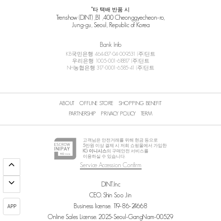
*타 택배 반품 시
Trenshow (DINT) ,B1 ,400 Cheonggyecheon-ro,
Jung-gu, Seoul, Republic of Korea
Bank Info
KB국민은행 464437-04-009531 (주)딘트
우리은행 1005-001-618817 (주)딘트
NH농협은행 317-0001-6585-41 (주)딘트
ABOUT
OFFLINE STORE
SHOPPING BENEFIT
PARTNERSHIP
PRIVACY POLICY
TERM
고객님은 안전거래를 위해 현금 등으로
5
만원 이상 결제 시 저희 쇼핑몰에서 가입한
KG 이니시스
의 구매안전 서비스를
이용하실 수 있습니다.
Service Accession Confirm
DINT.Inc
CEO. Shin Soo Jin
Business license. 119-86-24668
APP
Online Sales License. 2025-Seoul-GangNam-00529