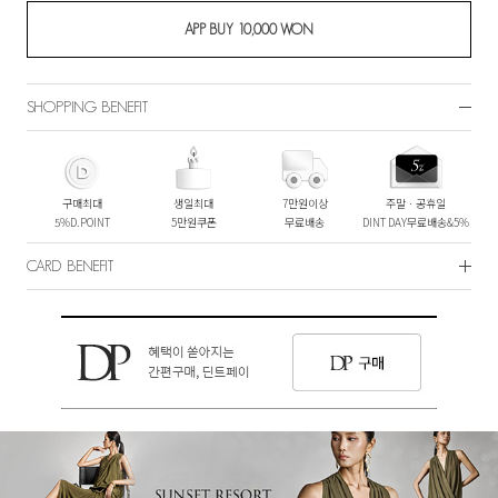
SHOPPING BENEFIT
구매최대
생일최대
7만원이상
주말ㆍ공휴일
5%D.POINT
5만원쿠폰
무료배송
DINT DAY무료배송&5%
CARD BENEFIT