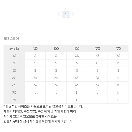
SIZE GUIDE
cm / kg
155
160
165
170
175
45
S
S
XS
XS
XS
50
S
S
S
XS
XS
55
S
S
S
S
S
60
M
M
M
M
S
65
M
M
M
M
M
70
L
L
L
L
L
75
L
L
L
L
L
* 평균적인 사이즈를 기준으로 표기된 참고용 사이즈표입니다.
제품의 디자인, 측정 방법, 측정 위치 및 개인 체형에 따라
차이가 있을 수 있으므로 정확한 사이즈는
반드시 구매 전 상세 사이즈를 확인해 주시기 바랍니다.