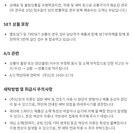
오배송 및 불량상품을 수령하셨지만, 착용 및 세탁 등으로 상품가치가 훼손된 경우
(위 경우로 상담/접수없이 임의 반품하실 경우 왕복 배송비는 고객님 부담입니다.)
SET 상품 포장
벨트SET 및 기타SET 상품의 경우 검수 담당자가 제품과 함께 SET부자재를 함께 포
장하여 3번에 걸친 검수 후 발송하고 있습니다.
A/S 관련
상품의 불량 또는 원단불량/치수의 부정확 표시 및 소재 부적합으로 인한 사고는 수
리/수선 → 교환 → 반품으로 처리됩니다.
A/S 책임자와 연락처 : (주)딘트 1600-3178
세탁방법 및 취급시 주의사항
(주)딘트의 의류는 일반 세탁 및 건조기 사용 시 원단의 변형이나 제품 손상의 원인
이 될 수 있으므로, 하단에 안내된 세탁 방법을 따라주시기를 권장합니다.
레더와 스웨이드 제품은 소재 특성상 마찰이나 습기에 의해 물 빠짐 현상이 발생할
수 있으니, 밝은 색상의 의류나 가방과의 접촉에 주의해 주시기 바랍니다.
데님 소재(청바지, 코팅 진)및 기타 염색된 짙은 색상의 의류는 특성상 물빠짐이나
이염 현상이 발생할 수 있으므로, 첫 세탁 전과 착용 시 주의 부탁드립니다.