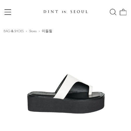
BAG＆SHOES
Shoes
미들힐