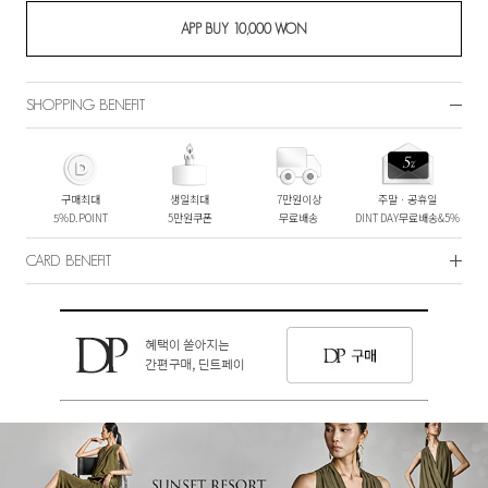
SHOPPING BENEFIT
구매최대
생일최대
7만원이상
주말ㆍ공휴일
5%D.POINT
5만원쿠폰
무료배송
DINT DAY무료배송&5%
CARD BENEFIT