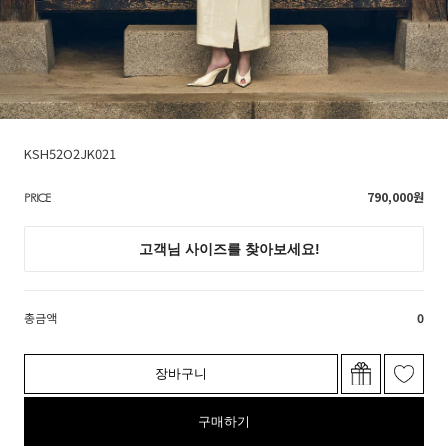
KSH52O2JK021
790,000
원
PRICE
총금액
0
장바구니
구매하기