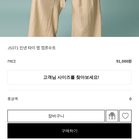
JS071 린넨 타이 랩 점프수트
91,000
원
PRICE
총금액
0
장바구니
구매하기