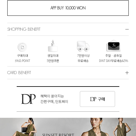
SHOPPING BENEFIT
구매최대
생일최대
7만원이상
주말ㆍ공휴일
5%D.POINT
5만원쿠폰
무료배송
DINT DAY무료배송&5%
CARD BENEFIT