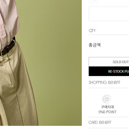
QTY
총금액
SHOPPING BENEFIT
구매최대
5%D.POINT
CARD BENEFIT