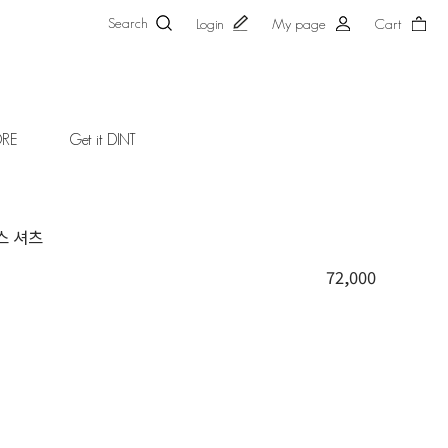
Search
Login
My page
Cart
ORE
Get it DINT
스 셔츠
72,000