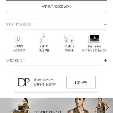
SHOPPING BENEFIT
구매최대
생일최대
7만원이상
주말ㆍ공휴일
5%D.POINT
5만원쿠폰
무료배송
DINT DAY무료배송&5%
CARD BENEFIT