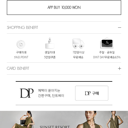
SHOPPING BENEFIT
구매최대
생일최대
7만원이상
주말ㆍ공휴일
5%D.POINT
5만원쿠폰
무료배송
DINT DAY무료배송&5%
CARD BENEFIT