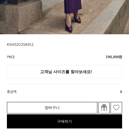
KSH52O2SK011
390,000
원
PRICE
총금액
0
장바구니
구매하기