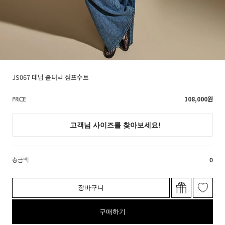
JS067 데님 홀터넥 점프수트
108,000
원
PRICE
총금액
0
장바구니
구매하기