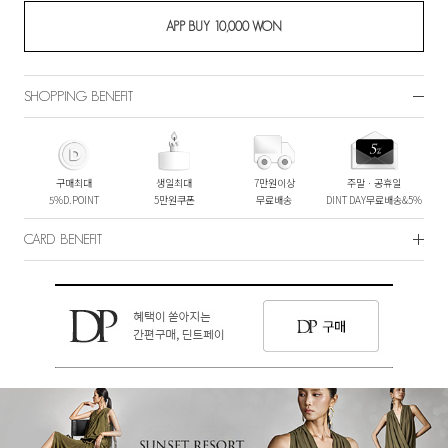
SHOPPING BENEFIT
구매최대
생일최대
7만원이상
주말ㆍ공휴일
5%D.POINT
5만원쿠폰
무료배송
DINT DAY무료배송&5%
CARD BENEFIT