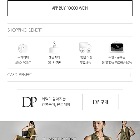
SHOPPING BENEFIT
구매최대
생일최대
7만원이상
주말ㆍ공휴일
5%D.POINT
5만원쿠폰
무료배송
DINT DAY무료배송&5%
CARD BENEFIT