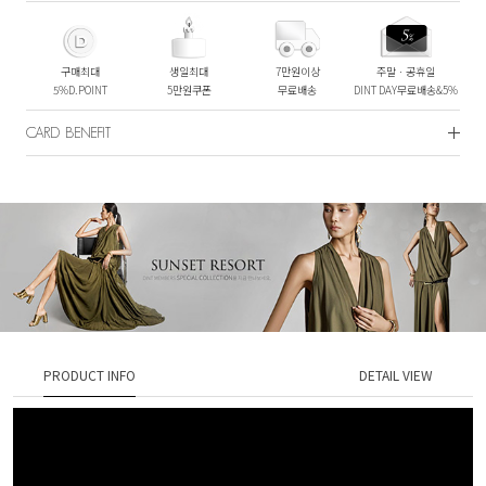
구매최대
생일최대
7만원이상
주말ㆍ공휴일
5%D.POINT
5만원쿠폰
무료배송
DINT DAY무료배송&5%
CARD BENEFIT
PRODUCT INFO
DETAIL VIEW