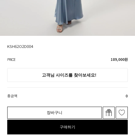
KSH62O2D004
189,000
원
PRICE
총금액
0
장바구니
구매하기