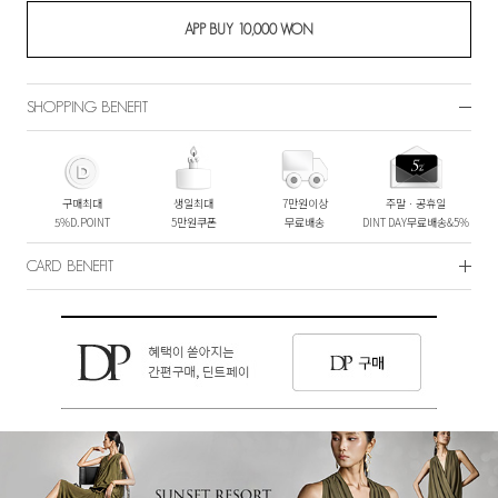
SHOPPING BENEFIT
구매최대
생일최대
7만원이상
주말ㆍ공휴일
5%D.POINT
5만원쿠폰
무료배송
DINT DAY무료배송&5%
CARD BENEFIT