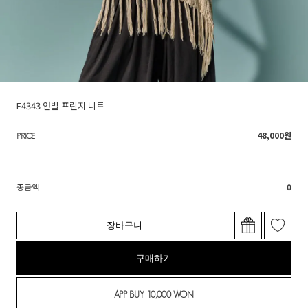
E4343 언발 프린지 니트
48,000
원
PRICE
총금액
0
장바구니
구매하기