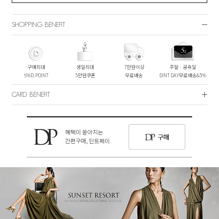
SHOPPING BENEFIT
구매최대
생일최대
7만원이상
주말ㆍ공휴일
5%D.POINT
5만원쿠폰
무료배송
DINT DAY무료배송&5%
CARD BENEFIT