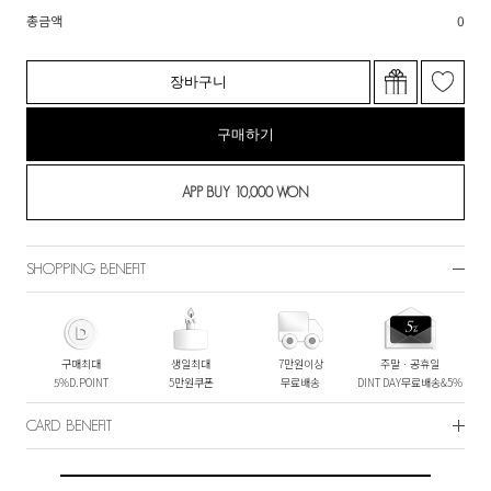
총금액
0
장바구니
구매하기
SHOPPING BENEFIT
구매최대
생일최대
7만원이상
주말ㆍ공휴일
5%D.POINT
5만원쿠폰
무료배송
DINT DAY무료배송&5%
CARD BENEFIT