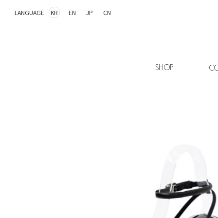
LANGUAGE
KR
EN
JP
CN
SHOP
CO