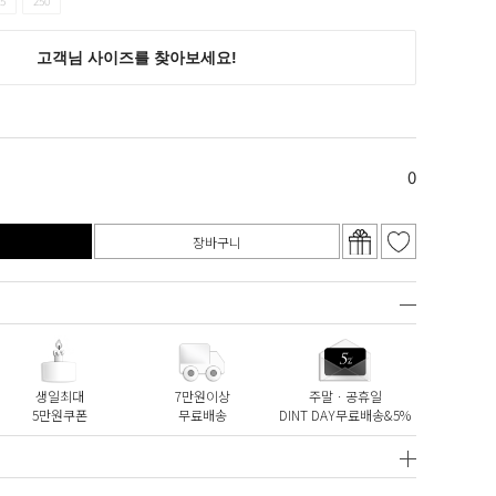
5
250
0
장바구니
생일최대
7만원이상
주말ㆍ공휴일
5만원쿠폰
무료배송
DINT DAY무료배송&5%