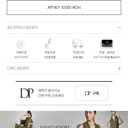
SHOPPING BENEFIT
구매최대
생일최대
7만원이상
주말ㆍ공휴일
5%D.POINT
5만원쿠폰
무료배송
DINT DAY무료배송&5%
CARD BENEFIT