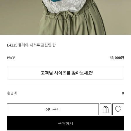
E4215 플라워 시스루 프린팅 탑
48,000
원
PRICE
총금액
0
장바구니
구매하기