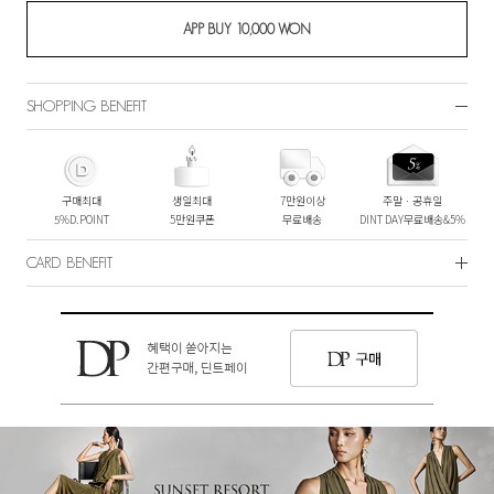
SHOPPING BENEFIT
구매최대
생일최대
7만원이상
주말ㆍ공휴일
5%D.POINT
5만원쿠폰
무료배송
DINT DAY무료배송&5%
CARD BENEFIT