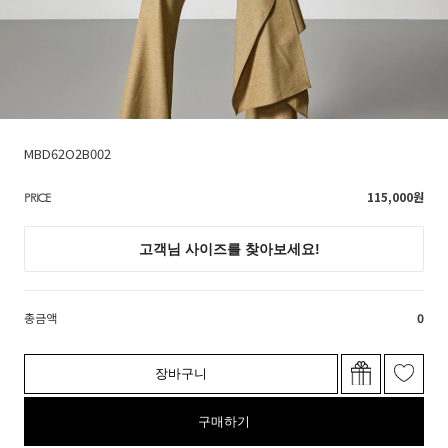
MBD62O2B002
115,000
원
PRICE
총금액
0
장바구니
구매하기