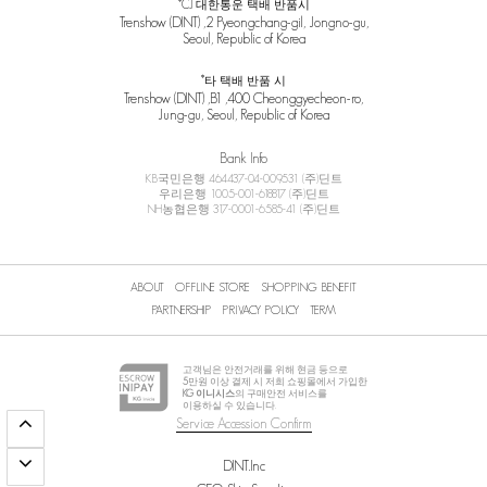
*CJ 대한통운 택배 반품시
Trenshow (DINT) ,2 Pyeongchang-gil, Jongno-gu,
Seoul, Republic of Korea
*타 택배 반품 시
Trenshow (DINT) ,B1 ,400 Cheonggyecheon-ro,
Jung-gu, Seoul, Republic of Korea
Bank Info
KB국민은행 464437-04-009531 (주)딘트
우리은행 1005-001-618817 (주)딘트
NH농협은행 317-0001-6585-41 (주)딘트
ABOUT
OFFLINE STORE
SHOPPING BENEFIT
PARTNERSHIP
PRIVACY POLICY
TERM
고객님은 안전거래를 위해 현금 등으로
5
만원 이상 결제 시 저희 쇼핑몰에서 가입한
KG 이니시스
의 구매안전 서비스를
이용하실 수 있습니다.
Service Accession Confirm
DINT.Inc