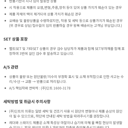
반품기한이 지나 임의 발송한 상품
시 착용으로 제품의 오염,변형,주름,향취 등이 있어 상품 가치가 훼손이 있는 경우
제품 자체의 택이 제거되어 상품 가치가 훼손된 경우
오배송 및 불량상품을 수령하셨지만, 착용 및 세탁 등으로 상품가치가 훼손된 경우
(위 경우로 상담/접수없이 임의 반품하실 경우 왕복 배송비는 고객님 부담입니다.)
SET 상품 포장
벨트SET 및 기타SET 상품의 경우 검수 담당자가 제품과 함께 SET부자재를 함께 포
장하여 3번에 걸친 검수 후 발송하고 있습니다.
A/S 관련
상품의 불량 또는 원단불량/치수의 부정확 표시 및 소재 부적합으로 인한 사고는 수
리/수선 → 교환 → 반품으로 처리됩니다.
A/S 책임자와 연락처 : (주)딘트 1600-3178
세탁방법 및 취급시 주의사항
(주)딘트의 의류는 일반 세탁 및 건조기 사용 시 원단의 변형이나 제품 손상의 원인
이 될 수 있으므로, 하단에 안내된 세탁 방법을 따라주시기를 권장합니다.
레더와 스웨이드 제품은 소재 특성상 마찰이나 습기에 의해 물 빠짐 현상이 발생할
수 있으니, 밝은 색상의 의류나 가방과의 접촉에 주의해 주시기 바랍니다.