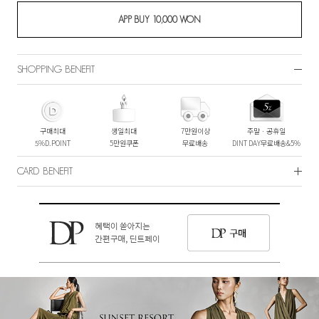
SHOPPING BENEFIT
구매최대
생일최대
7만원이상
주말ㆍ공휴일
5%D.POINT
5만원쿠폰
무료배송
DINT DAY무료배송&5%
CARD BENEFIT