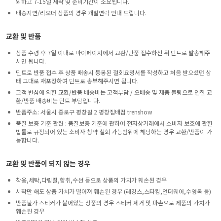
외하고 7-15일 제작 및 준비기간이 소요됩니다.
배송지연/리오더 상품의 경우 개별연락 안내 드립니다.
교환 및 반품
상품 수령 후 7일 이내로 마이페이지에서 교환/반품 접수하신 뒤 딘트로 발송해주
시면 됩니다.
딘트로 반품 접수 후 상품 배송시 동봉된 철회요청서를 작성하고 처음 받으셨던 상
태 그대로 재포장하여 딘트로 송부해주시면 됩니다.
고객 변심에 의한 교환/반품 배송비는 고객부담 / 오배송 및 제품 불량으로 인한 교
환/반품 배송비는 딘트 부담입니다.
반품주소: 서울시 종로구 평창길 2 평창집배점 trenshow
품질 보증 기준 관련 : 품질보증 기준에 관하여 전자상거래에서 소비자 보호에 관한
법률로 규정되어 있는 소비자 청약 철회 가능범위에 해당하는 경우 교환/반품이 가
능합니다.
교환 및 반품이 되지 않는 경우
착용,세탁,다림질,향취,수선 등으로 상품의 가치가 훼손된 경우
시착만 해도 상품 가치가 떨어져 훼손된 경우 (레깅스,스타킹,언더웨어,수영복 등)
반품불가 스티커가 붙어있는 상품의 경우 스티커 제거 및 파손으로 제품의 가치가
훼손된 경우