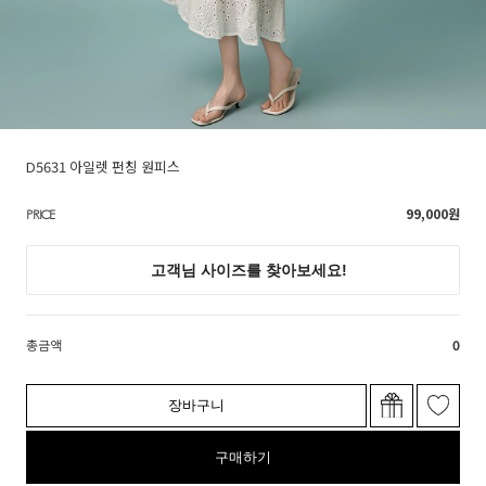
D5631 아일렛 펀칭 원피스
99,000
원
PRICE
총금액
0
장바구니
구매하기