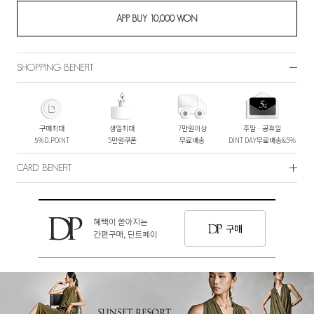
SHOPPING BENEFIT
구매최대
생일최대
7만원이상
주말ㆍ공휴일
5%D.POINT
5만원쿠폰
무료배송
DINT DAY무료배송&5%
CARD BENEFIT