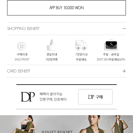
SHOPPING BENEFIT
구매최대
생일최대
7만원이상
주말ㆍ공휴일
5%D.POINT
5만원쿠폰
무료배송
DINT DAY무료배송&5%
CARD BENEFIT