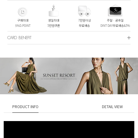
구매최대
생일최대
7만원이상
주말ㆍ공휴일
5%D.POINT
5만원쿠폰
무료배송
DINT DAY무료배송&5%
CARD BENEFIT
PRODUCT INFO
DETAIL VIEW