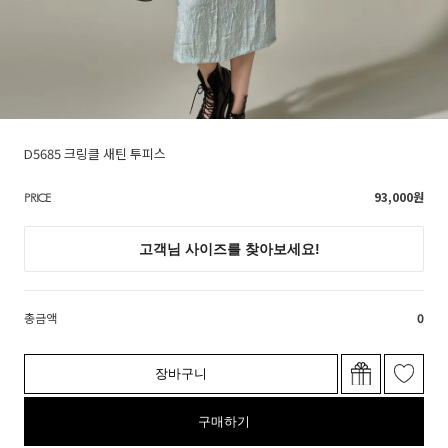
D5685 크링클 새틴 투피스
93,000
원
PRICE
총금액
0
장바구니
구매하기