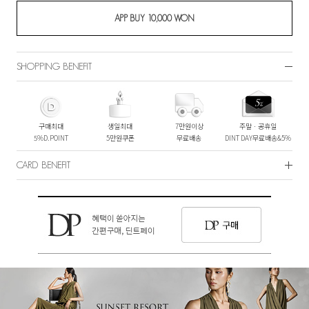
SHOPPING BENEFIT
구매최대
생일최대
7만원이상
주말ㆍ공휴일
5%D.POINT
5만원쿠폰
무료배송
DINT DAY무료배송&5%
CARD BENEFIT