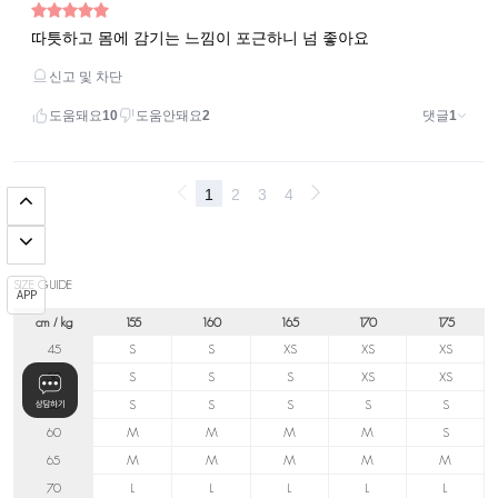
SIZE GUIDE
APP
cm / kg
155
160
165
170
175
45
S
S
XS
XS
XS
50
S
S
S
XS
XS
55
S
S
S
S
S
60
M
M
M
M
S
65
M
M
M
M
M
70
L
L
L
L
L