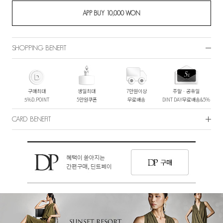
SHOPPING BENEFIT
구매최대
생일최대
7만원이상
주말ㆍ공휴일
5%D.POINT
5만원쿠폰
무료배송
DINT DAY무료배송&5%
CARD BENEFIT