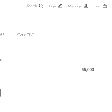
Search
Login
My page
Cart
ORE
Get it DINT
스
66,000