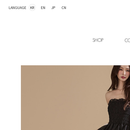
LANGUAGE
KR
EN
JP
CN
SHOP
CO