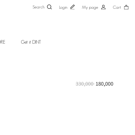
Search
Login
My page
Cart
ORE
Get it DINT
330,000
180,000