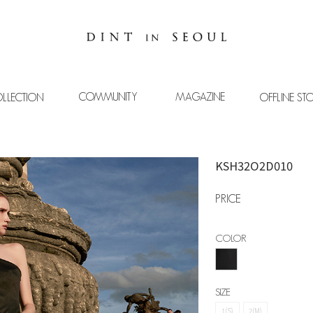
COMMUNITY
MAGAZINE
LLECTION
OFFLINE ST
KSH32O2D010
PRICE
COLOR
SIZE
1(S)
2(M)