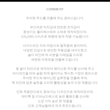
COMMENT
우아한 무드를 연출해 주는 원피스입니다.
부드러운 터치감과 탄탄한 조직감이
돋보이는 폴리에스테르 소재로 제작되었으며,
1(S),2(M) 사이즈로 체형에 맞게 착용 가능합니다.
사이드라인 지퍼 여밈으로 탈착용에 용이하며,
내장된 안감으로 편안한 착용감을 내어드렸고
숄더 라인에 빅 리본을 디테일을 드리워
세련된 아웃핏을 연출해 드립니다.
원 숄더 라인으로 제작되어 페미닌한 무드를 선사해 주고
바디라인을 따라 슬림 하게 떨어지는 맥시한 기장의 원피스로
우아한 무드와 페미닌한 실루엣을 연출해 주며,
백 라인에 딥한 슬릿을 드리워 활동성을 높여 드린 제품입니다.
단독 착용만으로도 돋보이는 디자인으로 제작되었으며,
파티룩 및 이브닝드레스로 높은 활용도를 선사해
소장 가치 높은 본 제품을
딘트 고객님들에게 적극 추천드립니다.