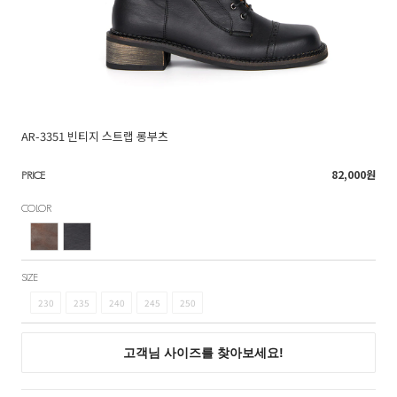
AR-3351 빈티지 스트랩 롱부츠
82,000
원
PRICE
COLOR
SIZE
230
235
240
245
250