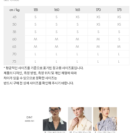
cm / kg
155
160
165
170
175
45
S
S
XS
XS
XS
50
S
S
S
XS
XS
55
S
S
S
S
S
60
M
M
M
M
S
65
M
M
M
M
M
70
L
L
L
L
L
75
L
L
L
L
L
* 평균적인 사이즈를 기준으로 표기된 참고용 사이즈표입니다.
제품의 디자인, 측정 방법, 측정 위치 및 개인 체형에 따라
차이가 있을 수 있으므로 정확한 사이즈는
반드시 구매 전 상세 사이즈를 확인해 주시기 바랍니다.