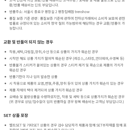
환/반품 배송비는 딘트 부담입니다.
반품주소: 서울시 종로구 평창길 2 평창집배점 trenshow
품질 보증 기준 관련 : 품질보증 기준에 관하여 전자상거래에서 소비자 보호에 관한
법률로 규정되어 있는 소비자 청약 철회 가능범위에 해당하는 경우 교환/반품이 가
능합니다.
교환 및 반품이 되지 않는 경우
착용,세탁,다림질,향취,수선 등으로 상품의 가치가 훼손된 경우
시착만 해도 상품 가치가 떨어져 훼손된 경우 (레깅스,스타킹,언더웨어,수영복 등)
반품불가 스티커가 붙어있는 상품의 경우 스티커 제거 및 파손으로 제품의 가치가
훼손된 경우
반품기한이 지나 임의 발송한 상품
시 착용으로 제품의 오염,변형,주름,향취 등이 있어 상품 가치가 훼손이 있는 경우
제품 자체의 택이 제거되어 상품 가치가 훼손된 경우
오배송 및 불량상품을 수령하셨지만, 착용 및 세탁 등으로 상품가치가 훼손된 경우
(위 경우로 상담/접수없이 임의 반품하실 경우 왕복 배송비는 고객님 부담입니다.)
SET 상품 포장
벨트SET 및 기타SET 상품의 경우 검수 담당자가 제품과 함께 SET부자재를 함께 포
장하여 3번에 걸친 검수 후 발송하고 있습니다.