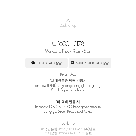
∧
Back to Top
1600 - 3178
Monday to Friday | 9 am - 6 pm
KAKAOTALK 상담
NAVER TALKTALK 상담
Return Add.
*CJ 대한통운 택배 반품시
Trenshow (DINT) ,2 Pyeongchang-gil, Jongno-gu,
Seoul, Republic of Korea
*타 택배 반품 시
Trenshow (DINT) ,B1 ,400 Cheonggyecheon-ro,
Jung-gu, Seoul, Republic of Korea
Bank Info
KB국민은행 464437-04-009531 (주)딘트
우리은행 1005-001-618817 (주)딘트