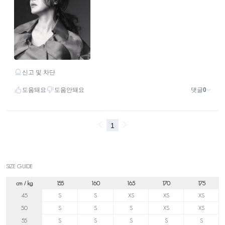
SIZE GUIDE
cm / kg
155
160
165
170
175
45
S
S
XS
XS
XS
50
S
S
S
XS
XS
55
S
S
S
S
S