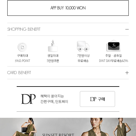
SHOPPING BENEFIT
구매최대
생일최대
7만원이상
주말ㆍ공휴일
5%D.POINT
5만원쿠폰
무료배송
DINT DAY무료배송&5%
CARD BENEFIT