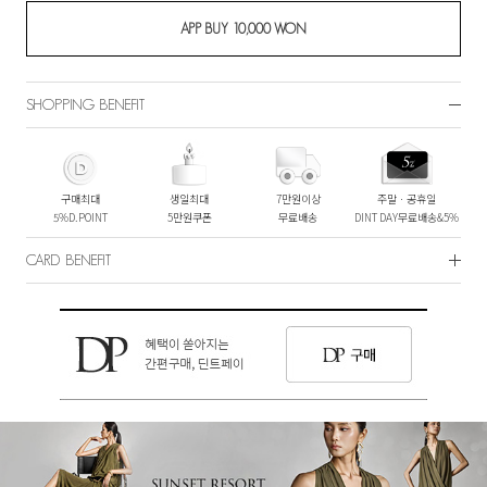
SHOPPING BENEFIT
구매최대
생일최대
7만원이상
주말ㆍ공휴일
5%D.POINT
5만원쿠폰
무료배송
DINT DAY무료배송&5%
CARD BENEFIT