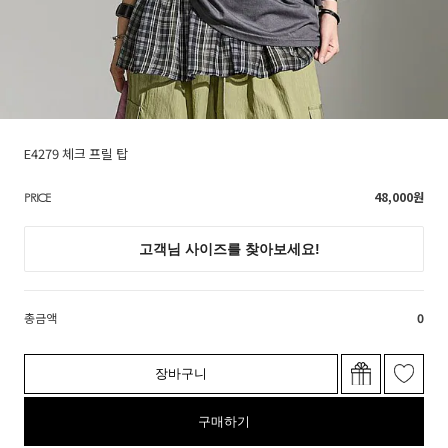
E4279 체크 프릴 탑
48,000
원
PRICE
총금액
0
장바구니
구매하기