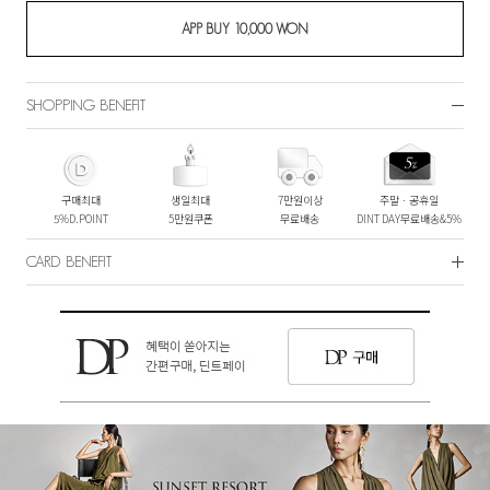
SHOPPING BENEFIT
구매최대
생일최대
7만원이상
주말ㆍ공휴일
5%D.POINT
5만원쿠폰
무료배송
DINT DAY무료배송&5%
CARD BENEFIT