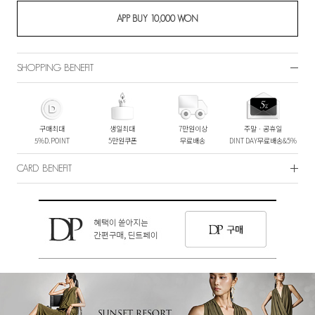
SHOPPING BENEFIT
구매최대
생일최대
7만원이상
주말ㆍ공휴일
5%D.POINT
5만원쿠폰
무료배송
DINT DAY무료배송&5%
CARD BENEFIT