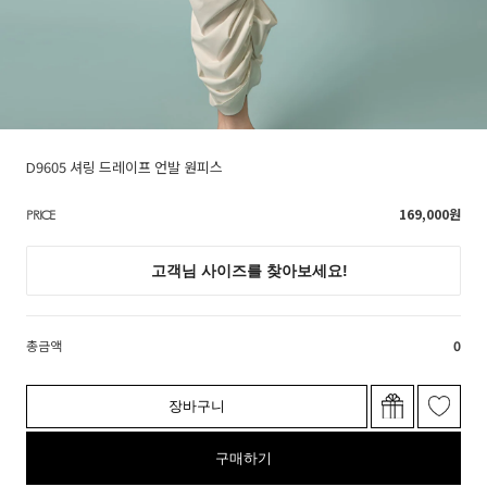
D9605 셔링 드레이프 언발 원피스
169,000
원
PRICE
총금액
0
장바구니
구매하기