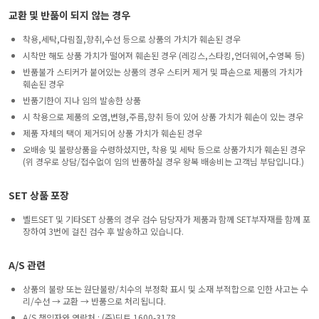
교환 및 반품이 되지 않는 경우
착용,세탁,다림질,향취,수선 등으로 상품의 가치가 훼손된 경우
시착만 해도 상품 가치가 떨어져 훼손된 경우 (레깅스,스타킹,언더웨어,수영복 등)
반품불가 스티커가 붙어있는 상품의 경우 스티커 제거 및 파손으로 제품의 가치가
훼손된 경우
반품기한이 지나 임의 발송한 상품
시 착용으로 제품의 오염,변형,주름,향취 등이 있어 상품 가치가 훼손이 있는 경우
제품 자체의 택이 제거되어 상품 가치가 훼손된 경우
오배송 및 불량상품을 수령하셨지만, 착용 및 세탁 등으로 상품가치가 훼손된 경우
(위 경우로 상담/접수없이 임의 반품하실 경우 왕복 배송비는 고객님 부담입니다.)
SET 상품 포장
벨트SET 및 기타SET 상품의 경우 검수 담당자가 제품과 함께 SET부자재를 함께 포
장하여 3번에 걸친 검수 후 발송하고 있습니다.
A/S 관련
상품의 불량 또는 원단불량/치수의 부정확 표시 및 소재 부적합으로 인한 사고는 수
리/수선 → 교환 → 반품으로 처리됩니다.
A/S 책임자와 연락처 : (주)딘트 1600-3178