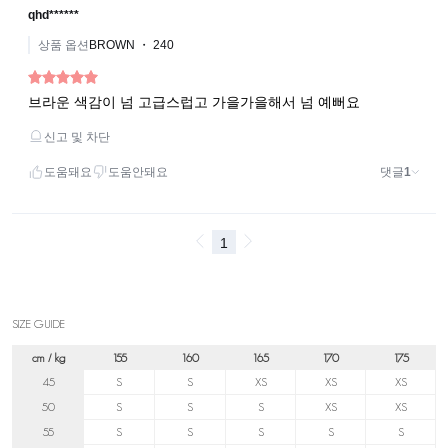
SIZE GUIDE
cm / kg
155
160
165
170
175
45
S
S
XS
XS
XS
50
S
S
S
XS
XS
55
S
S
S
S
S