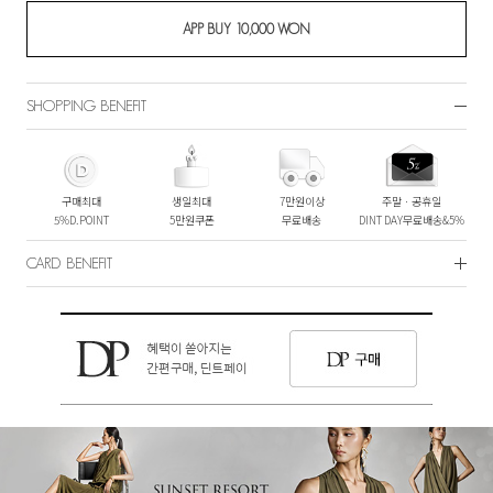
SHOPPING BENEFIT
구매최대
생일최대
7만원이상
주말ㆍ공휴일
5%D.POINT
5만원쿠폰
무료배송
DINT DAY무료배송&5%
CARD BENEFIT