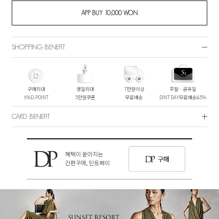
SHOPPING BENEFIT
구매최대
생일최대
7만원이상
주말ㆍ공휴일
5%D.POINT
5만원쿠폰
무료배송
DINT DAY무료배송&5%
CARD BENEFIT