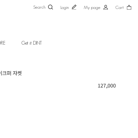
Search
Login
My page
Cart
ORE
Get it DINT
페이크퍼 자켓
127,000