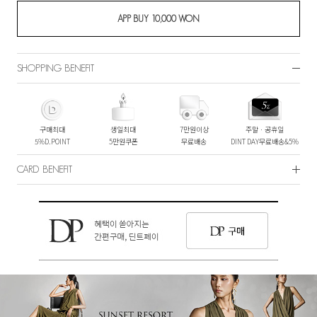
SHOPPING BENEFIT
구매최대
생일최대
7만원이상
주말ㆍ공휴일
5%D.POINT
5만원쿠폰
무료배송
DINT DAY무료배송&5%
CARD BENEFIT