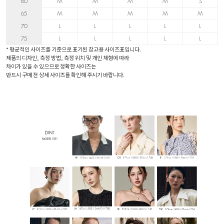
60
M
M
M
M
S
65
M
M
M
M
M
70
L
L
L
L
L
75
L
L
L
L
L
* 평균적인 사이즈를 기준으로 표기된 참고용 사이즈표입니다.
제품의 디자인, 측정 방법, 측정 위치 및 개인 체형에 따라
차이가 있을 수 있으므로 정확한 사이즈는
반드시 구매 전 상세 사이즈를 확인해 주시기 바랍니다.