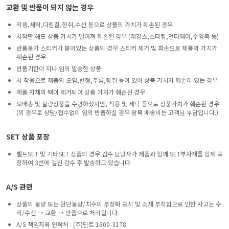
교환 및 반품이 되지 않는 경우
착용,세탁,다림질,향취,수선 등으로 상품의 가치가 훼손된 경우
시착만 해도 상품 가치가 떨어져 훼손된 경우 (레깅스,스타킹,언더웨어,수영복 등)
반품불가 스티커가 붙어있는 상품의 경우 스티커 제거 및 파손으로 제품의 가치가
훼손된 경우
반품기한이 지나 임의 발송한 상품
시 착용으로 제품의 오염,변형,주름,향취 등이 있어 상품 가치가 훼손이 있는 경우
제품 자체의 택이 제거되어 상품 가치가 훼손된 경우
오배송 및 불량상품을 수령하셨지만, 착용 및 세탁 등으로 상품가치가 훼손된 경우
(위 경우로 상담/접수없이 임의 반품하실 경우 왕복 배송비는 고객님 부담입니다.)
SET 상품 포장
벨트SET 및 기타SET 상품의 경우 검수 담당자가 제품과 함께 SET부자재를 함께 포
장하여 3번에 걸친 검수 후 발송하고 있습니다.
A/S 관련
상품의 불량 또는 원단불량/치수의 부정확 표시 및 소재 부적합으로 인한 사고는 수
리/수선 → 교환 → 반품으로 처리됩니다.
A/S 책임자와 연락처 : (주)딘트 1600-3178