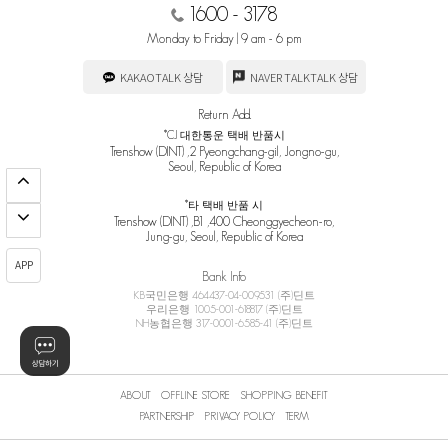
1600 - 3178
Monday to Friday | 9 am - 6 pm
KAKAOTALK 상담
NAVER TALKTALK 상담
Return Add.
*CJ 대한통운 택배 반품시
Trenshow (DINT) ,2 Pyeongchang-gil, Jongno-gu,
Seoul, Republic of Korea
*타 택배 반품 시
Trenshow (DINT) ,B1 ,400 Cheonggyecheon-ro,
Jung-gu, Seoul, Republic of Korea
APP
Bank Info
KB국민은행 464437-04-009531 (주)딘트
우리은행 1005-001-618817 (주)딘트
NH농협은행 317-0001-6585-41 (주)딘트
ABOUT
OFFLINE STORE
SHOPPING BENEFIT
PARTNERSHIP
PRIVACY POLICY
TERM