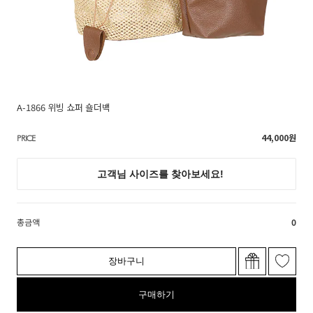
A-1866 위빙 쇼퍼 숄더백
44,000
원
PRICE
총금액
0
장바구니
구매하기