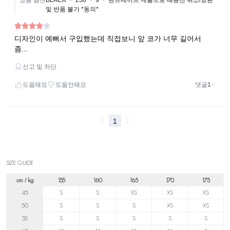
SIZE GUIDE
cm / kg
155
160
165
170
175
45
S
S
XS
XS
XS
50
S
S
S
XS
XS
55
S
S
S
S
S