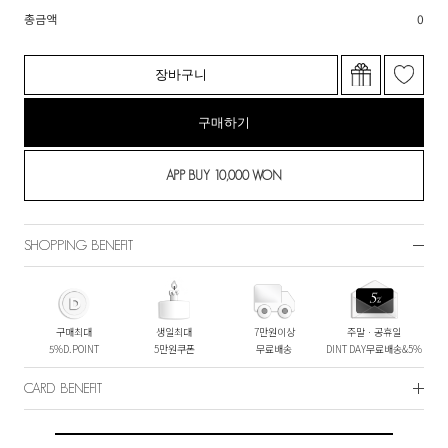
총금액
0
장바구니
구매하기
SHOPPING BENEFIT
구매최대
생일최대
7만원이상
주말ㆍ공휴일
5%D.POINT
5만원쿠폰
무료배송
DINT DAY무료배송&5%
CARD BENEFIT