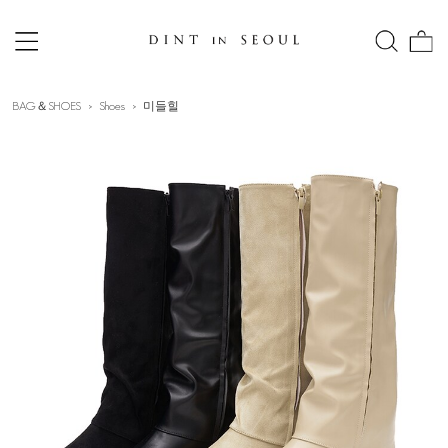
BAG＆SHOES
Shoes
미들힐