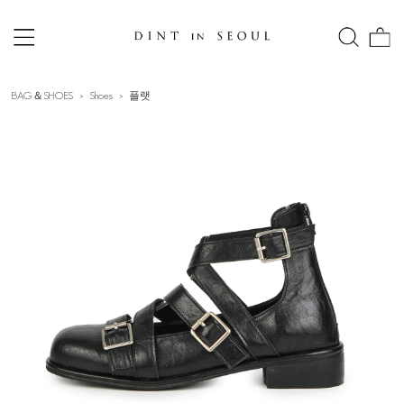
BAG＆SHOES
Shoes
플랫