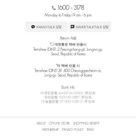
1600 - 3178
Monday to Friday | 9 am - 6 pm
KAKAOTALK 상담
NAVER TALKTALK 상담
Return Add.
*CJ 대한통운 택배 반품시
Trenshow (DINT) ,2 Pyeongchang-gil, Jongno-gu,
Seoul, Republic of Korea
*타 택배 반품 시
Trenshow (DINT) ,B1 ,400 Cheonggyecheon-ro,
Jung-gu, Seoul, Republic of Korea
Bank Info
KB국민은행 464437-04-009531 (주)딘트
우리은행 1005-001-618817 (주)딘트
NH농협은행 317-0001-6585-41 (주)딘트
ABOUT
OFFLINE STORE
SHOPPING BENEFIT
PARTNERSHIP
PRIVACY POLICY
TERM