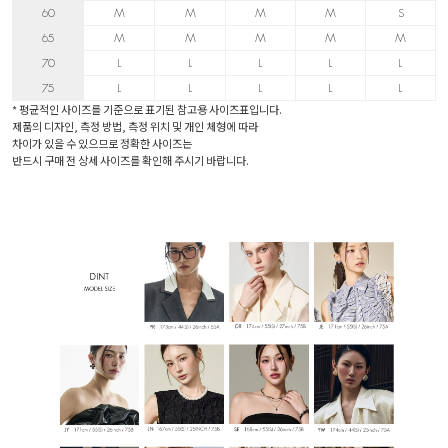
60
M
M
M
M
S
65
M
M
M
M
M
70
L
L
L
L
L
75
L
L
L
L
L
* 평균적인 사이즈를 기준으로 표기된 참고용 사이즈표입니다.
제품의 디자인, 측정 방법, 측정 위치 및 개인 체형에 따라
차이가 있을 수 있으므로 정확한 사이즈는
반드시 구매 전 상세 사이즈를 확인해 주시기 바랍니다.