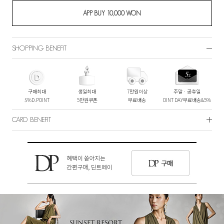
SHOPPING BENEFIT
구매최대
생일최대
7만원이상
주말ㆍ공휴일
5%D.POINT
5만원쿠폰
무료배송
DINT DAY무료배송&5%
CARD BENEFIT