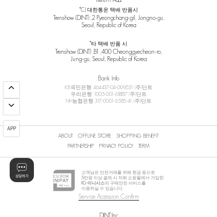
*CJ 대한통운 택배 반품시
Trenshow (DINT) ,2 Pyeongchang-gil, Jongno-gu,
Seoul, Republic of Korea
*타 택배 반품 시
Trenshow (DINT) ,B1 ,400 Cheonggyecheon-ro,
Jung-gu, Seoul, Republic of Korea
Bank Info
KB국민은행 464437-04-009531 (주)딘트
우리은행 1005-001-618817 (주)딘트
NH농협은행 317-0001-6585-41 (주)딘트
APP
ABOUT
OFFLINE STORE
SHOPPING BENEFIT
PARTNERSHIP
PRIVACY POLICY
TERM
고객님은 안전거래를 위해 현금 등으로
5
만원 이상 결제 시 저희 쇼핑몰에서 가입한
KG 이니시스
의 구매안전 서비스를
이용하실 수 있습니다.
Service Accession Confirm
DINT.Inc