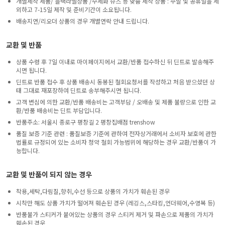
개별제작 제품/ 블랙라벨상품 /수제화 슈즈 등 맞춤 제작 상품 : 주말 및 공휴일을 제
외하고 7-15일 제작 및 준비기간이 소요됩니다.
배송지연/리오더 상품의 경우 개별연락 안내 드립니다.
교환 및 반품
상품 수령 후 7일 이내로 마이페이지에서 교환/반품 접수하신 뒤 딘트로 발송해주
시면 됩니다.
딘트로 반품 접수 후 상품 배송시 동봉된 철회요청서를 작성하고 처음 받으셨던 상
태 그대로 재포장하여 딘트로 송부해주시면 됩니다.
고객 변심에 의한 교환/반품 배송비는 고객부담 / 오배송 및 제품 불량으로 인한 교
환/반품 배송비는 딘트 부담입니다.
반품주소: 서울시 종로구 평창길 2 평창집배점 trenshow
품질 보증 기준 관련 : 품질보증 기준에 관하여 전자상거래에서 소비자 보호에 관한
법률로 규정되어 있는 소비자 청약 철회 가능범위에 해당하는 경우 교환/반품이 가
능합니다.
교환 및 반품이 되지 않는 경우
착용,세탁,다림질,향취,수선 등으로 상품의 가치가 훼손된 경우
시착만 해도 상품 가치가 떨어져 훼손된 경우 (레깅스,스타킹,언더웨어,수영복 등)
반품불가 스티커가 붙어있는 상품의 경우 스티커 제거 및 파손으로 제품의 가치가
훼손된 경우