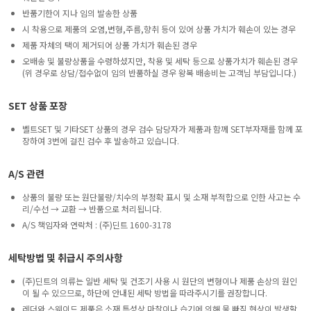
반품기한이 지나 임의 발송한 상품
시 착용으로 제품의 오염,변형,주름,향취 등이 있어 상품 가치가 훼손이 있는 경우
제품 자체의 택이 제거되어 상품 가치가 훼손된 경우
오배송 및 불량상품을 수령하셨지만, 착용 및 세탁 등으로 상품가치가 훼손된 경우
(위 경우로 상담/접수없이 임의 반품하실 경우 왕복 배송비는 고객님 부담입니다.)
SET 상품 포장
벨트SET 및 기타SET 상품의 경우 검수 담당자가 제품과 함께 SET부자재를 함께 포
장하여 3번에 걸친 검수 후 발송하고 있습니다.
A/S 관련
상품의 불량 또는 원단불량/치수의 부정확 표시 및 소재 부적합으로 인한 사고는 수
리/수선 → 교환 → 반품으로 처리됩니다.
A/S 책임자와 연락처 : (주)딘트 1600-3178
세탁방법 및 취급시 주의사항
(주)딘트의 의류는 일반 세탁 및 건조기 사용 시 원단의 변형이나 제품 손상의 원인
이 될 수 있으므로, 하단에 안내된 세탁 방법을 따라주시기를 권장합니다.
레더와 스웨이드 제품은 소재 특성상 마찰이나 습기에 의해 물 빠짐 현상이 발생할