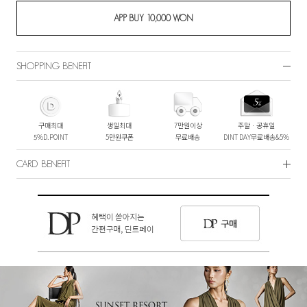
SHOPPING BENEFIT
구매최대
생일최대
7만원이상
주말ㆍ공휴일
5%D.POINT
5만원쿠폰
무료배송
DINT DAY무료배송&5%
CARD BENEFIT