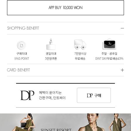
SHOPPING BENEFIT
구매최대
생일최대
7만원이상
주말ㆍ공휴일
5%D.POINT
5만원쿠폰
무료배송
DINT DAY무료배송&5%
CARD BENEFIT