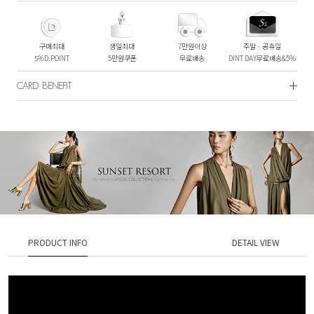
구매최대
생일최대
7만원이상
주말ㆍ공휴일
5%D.POINT
5만원쿠폰
무료배송
DINT DAY무료배송&5%
CARD BENEFIT
PRODUCT INFO
DETAIL VIEW