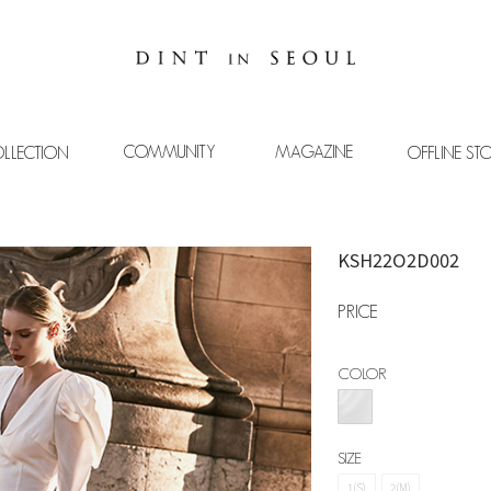
COMMUNITY
MAGAZINE
LLECTION
OFFLINE ST
KSH22O2D002
PRICE
COLOR
SIZE
1(S)
2(M)