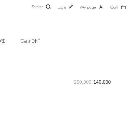
Search
Login
My page
Cart
ORE
Get it DINT
250,000
140,000