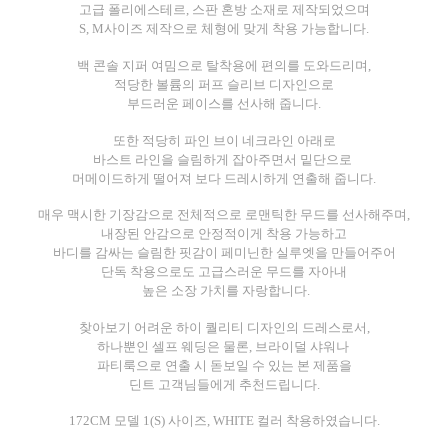
고급 폴리에스테르, 스판 혼방
소재로 제작되었으며
S, M사이즈 제작으로
체형에 맞게 착용 가능합니다.
백 콘솔 지퍼 여밈으로 탈착용에 편의를 도와드리며,
적당한 볼륨의 퍼프 슬리브 디자인으로
부드러운 페이스를 선사해 줍니다.
또한 적당히 파인 브이 네크라인 아래로
바스트 라인을 슬림하게 잡아주면서 밑단으로
머메이드하게 떨어져
보다 드레시하게 연출해 줍니다.
매우 맥시한 기장감으로
전체적으로 로맨틱한 무드를 선사해주며,
내장된 안감으로 안정적이게 착용 가능하고
바디를 감싸는 슬림한 핏감이 페미닌한 실루엣을 만들어주어
단독 착용으로도 고급스러운 무드를 자아내
높은 소장 가치를 자랑합니다.
찾아보기 어려운 하이 퀄리티 디자인의 드레스로서,
하나뿐인 셀프 웨딩은 물론, 브라이덜 샤워나
파티룩으로 연출 시
돋보일 수 있는 본 제품을
딘트 고객님들에게 추천드립니다.
172CM 모델 1(S)
사이즈, WHITE 컬러 착용하였습니다.