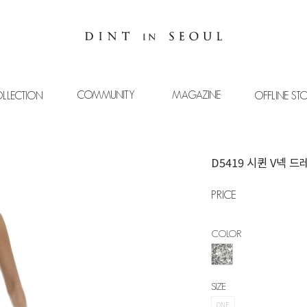
COMMUNITY
MAGAZINE
LLECTION
OFFLINE ST
D5419 시퀸 V넥 드
PRICE
COLOR
SIZE
ONE