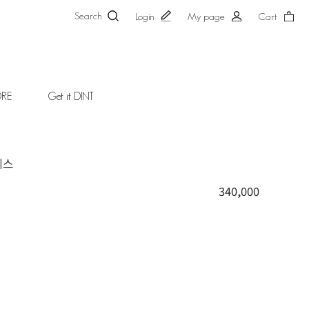
Search
Login
My page
Cart
ORE
Get it DINT
레스
340,000