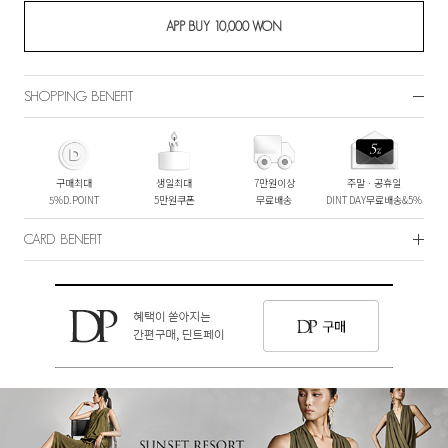
SHOPPING BENEFIT
구매최대
생일최대
7만원이상
주말ㆍ공휴일
5%D.POINT
5만원쿠폰
무료배송
DINT DAY무료배송&5%
CARD BENEFIT